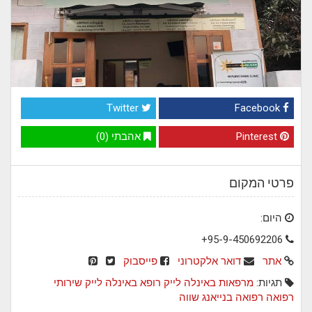
Twitter
Facebook
Pinterest
אהבתי (0)
פרטי המקום
היום:
+95-9-450692206
אתר
דואר אלקטרוני
פייסבוק
תגיות:
מרפאות באינלה לייק
רופא באינלה לייק
שירותי
רפואה
רפואה בנייאנג שווה