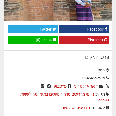
Twitter
Facebook
Pinterest
אהבתי (0)
פרטי המקום
היום:
09454552519
דואר אלקטרוני
פייסבוק
תגיות:
נוי נוי
מדריכים
מדריך טיולים
באגאן
מה לעשות
בבאגאן
קטגוריה:
מדריכים וסוכנויות