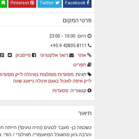
Facebook
Twitter
Pinterest
א
פרטי המקום
היום: 10.00 - 23.00
+95 9 42835 8111
אתר
דואר אלקטרוני
פייסבוק
תפריט
תגיות:
מסעדות מומלצות באינלה לייק
מסעדות
לייק
איפה לאכול באגם אינלה
נייאנג שווה
קטגוריה:
מסעדות
תיאור
כשכמה כן- מעבר לטעים (והיה טעים!) הייתה חו
והרבה גיוון מהאוכל המיאנמרי/ תאילנדי / הודי. א